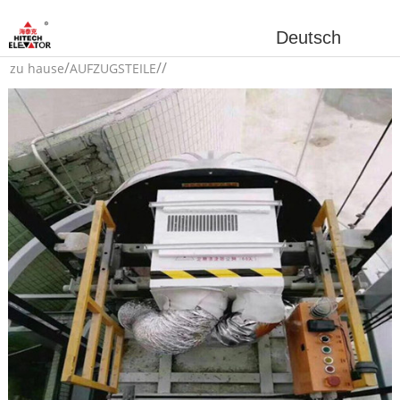
Deutsch
/
/
/
zu hause
AUFZUGSTEILE